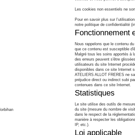
Les cookies non essentiels ne so
Pour en savoir plus sur l’utilisati
notre politique de confidentialité (
Fonctionnement e
Nous rappelons que le contenu du 
que ce contenu est susceptible d'ê
Malgré tous les soins apportés à la 
des erreurs peuvent s'être glissé
utilisateurs du site Internet procé
disponibles dans ce site Internet so
ATELIERS ALLOT FRERES ne saur
préjudice direct ou indirect subi pa
contenues dans ce site Internet.
Statistiques
Le site utilise des outils de mesure
du site (mesure du nombre de visit
Morbihan
dans le respect de la réglementati
manière à respecter les obligatio
IP, etc.).
Loi applicable