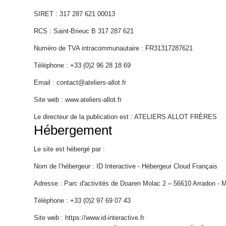
SIRET : 317 287 621 00013
RCS : Saint-Brieuc B 317 287 621
Projets
Numéro de TVA intracommunautaire : FR31317287621
Téléphone : +33 (0)2 96 28 18 69
Email : contact@ateliers-allot.fr
Ébénisterie
Site web : www.ateliers-allot.fr
d'Art
Le directeur de la publication est : ATELIERS ALLOT FRÈRES
Hébergement
Le site est hébergé par :
Agencement
Nom de l’hébergeur : ID Interactive -
Hébergeur Cloud Français
Adresse : Parc d'activités de Doaren Molac 2 – 56610 Arradon - 
Téléphone : +33 (0)2 97 69 07 43
Site web : https://www.id-interactive.fr