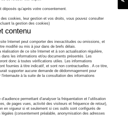
nt déposés qu’après votre consentement.
on des cookies, leur gestion et vos droits, vous pouvez consulter
incluant la gestion des cookies)
t contenu
site Internet peut comporter des inexactitudes ou omissions, et
tre modifié ou mis à jour dans de brefs délais.
réalisation de ce site Internet et à son actualisation régulière,
es dans les informations et/ou documents présentés. Les
deront donc à toutes vérifications utiles. Les informations
nt fournies à titre indicatif, et sont non contractuelles . A ce titre,
ait supporter aucune demande de dédommagement pour
r l'internaute à la suite de la consultation des informations
 d’audience permettant d’analyser la fréquentation et l’utilisation
es, de pages vues, activité des visiteurs et fréquence de retour),
on en vigueur si et seulement si ces outils sont configurés de
ns légales (consentement préalable, anonymisation des adresses