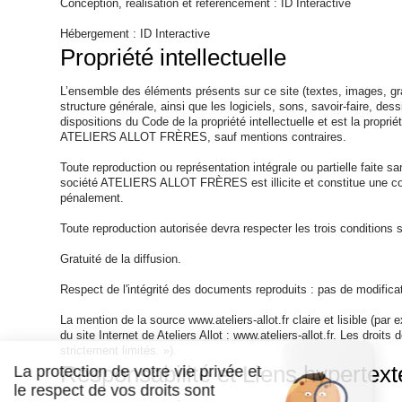
Conception, réalisation et référencement : ID Interactive
Hébergement : ID Interactive
Propriété intellectuelle
L’ensemble des éléments présents sur ce site (textes, images, gr
structure générale, ainsi que les logiciels, sons, savoir-faire, dess
dispositions du Code de la propriété intellectuelle et est la propri
ATELIERS ALLOT FRÈRES, sauf mentions contraires.
Toute reproduction ou représentation intégrale ou partielle faite 
société ATELIERS ALLOT FRÈRES est illicite et constitue une c
pénalement.
Toute reproduction autorisée devra respecter les trois conditions 
Gratuité de la diffusion.
Respect de l'intégrité des documents reproduits : pas de modificat
La mention de la source www.ateliers-allot.fr claire et lisible (pa
du site Internet de Ateliers Allot : www.ateliers-allot.fr. Les droits
strictement limités. »).
Responsabilité et Liens hypertext