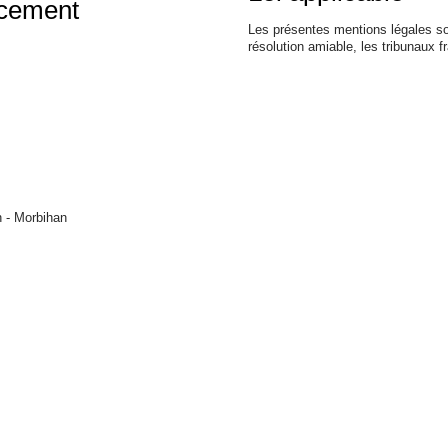
ncement
Les présentes mentions légales sont
résolution amiable, les tribunaux 
n - Morbihan
L