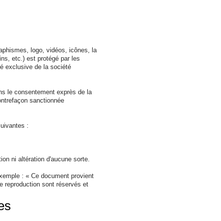
aphismes, logo, vidéos, icônes, la
ins, etc.) est protégé par les
été exclusive de la société
sans le consentement exprès de la
ontrefaçon sanctionnée
suivantes :
ion ni altération d'aucune sorte.
r exemple : « Ce document provient
 de reproduction sont réservés et
es