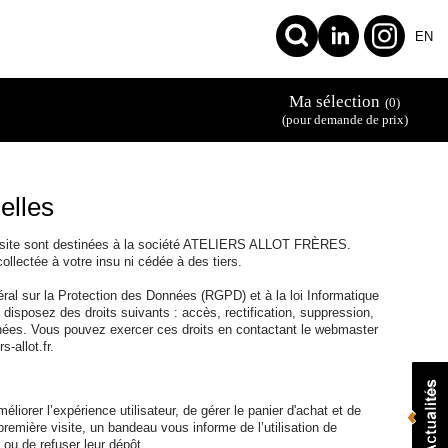
EN
Ma sélection
(0)
(pour demande de prix)
elles
le site sont destinées à la société ATELIERS ALLOT FRÈRES.
llectée à votre insu ni cédée à des tiers.
l sur la Protection des Données (RGPD) et à la loi Informatique
 disposez des droits suivants : accès, rectification, suppression,
onnées. Vous pouvez exercer ces droits en contactant le webmaster
s-allot.fr.
méliorer l’expérience utilisateur, de gérer le panier d'achat et de
première visite, un bandeau vous informe de l’utilisation de
ou de refuser leur dépôt.