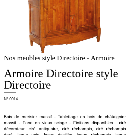
La
Maison
Allot
Nos meubles style Directoire - Armoire
Projets
Armoire Directoire style
Directoire
Ébénisterie
N° 0014
d'Art
Bois de merisier massif - Tablettage en bois de châtaignier
massif - Fond en vieux sciage - Finitions disponibles : ciré
décorateur, ciré antiquaire, ciré réchampis, ciré réchampis
doré, laque unie, laque écaillée, laque réchampis, laque