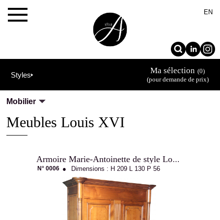
×
EN
Ma sélection
(0)
Styles
(pour demande de prix)
Mobilier
Meubles Louis XVI
Armoire Marie-Antoinette de style Louis XVI
N° 0006
●
Dimensions :
H 209
L 130
P 56