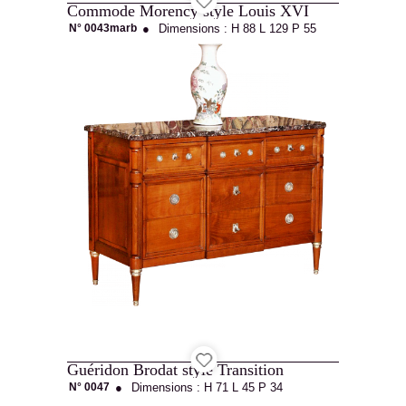
Commode Morency style Louis XVI
N° 0043marb
●
Dimensions :
H 88
L 129
P 55
Guéridon Brodat style Transition
N° 0047
●
Dimensions :
H 71
L 45
P 34