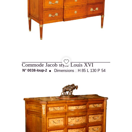
Ébénisterie
d'Art
Commode Jacob style Louis XVI
N° 0038-loup-2
●
Dimensions :
H 85
L 130
P 54
Agencement
Catalogue