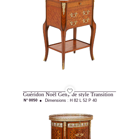
Guéridon Noël Geny de style Transition
N° 0050
●
Dimensions :
H 82
L 52
P 40