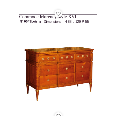
Commode Morency style XVI
N° 0043bois
●
Dimensions :
H 88
L 129
P 55