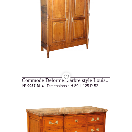
La
Commode Delorme marbre style Louis XVI
Maison
N° 0037-M
●
Dimensions :
H 89
L 125
P 52
Allot
Projets