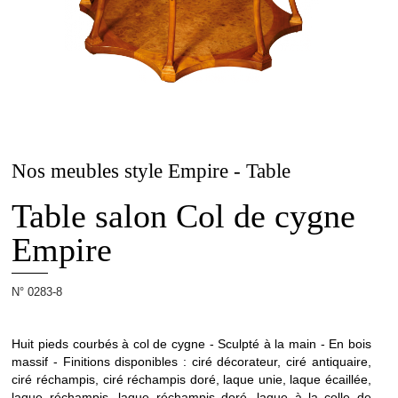
La
Maison
Allot
Nos meubles style Empire - Table
Projets
Table salon Col de cygne
Empire
Ébénisterie
N° 0283-8
d'Art
Huit pieds courbés à col de cygne - Sculpté à la main - En bois
massif - Finitions disponibles : ciré décorateur, ciré antiquaire,
ciré réchampis, ciré réchampis doré, laque unie, laque écaillée,
laque réchampis, laque réchampis doré, laque à la colle de