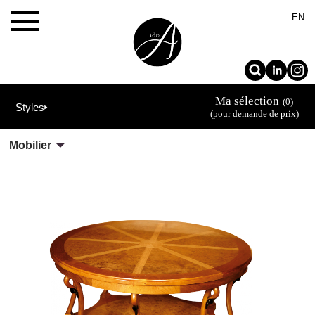
×
EN
Ma sélection
(0)
Styles
(pour demande de prix)
Mobilier