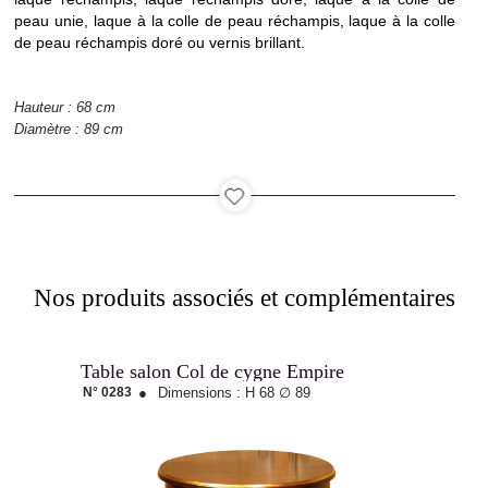
Agencement
peau unie, laque à la colle de peau réchampis, laque à la colle
de peau réchampis doré ou vernis brillant.
Hauteur : 68 cm
Diamètre : 89 cm
Catalogue
Contact
Nos produits associés et complémentaires
Table salon Col de cygne Empire
Recrutement
N° 0283
●
Dimensions :
H 68
∅ 89