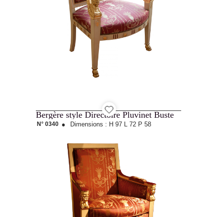
Bergère style Directoire Pluvinet Buste
N° 0340
●
Dimensions :
H 97
L 72
P 58