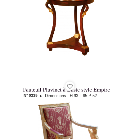
Fauteuil Pluvinet à Buste style Empire
N° 0339
●
Dimensions :
H 93
L 65
P 52