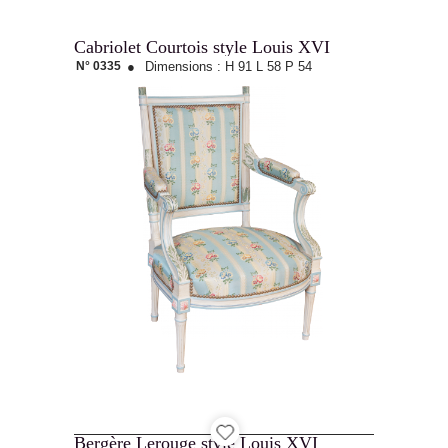
Cabriolet Courtois style Louis XVI
N° 0335
●
Dimensions :
H 91
L 58
P 54
Bergère Lerouge style Louis XVI