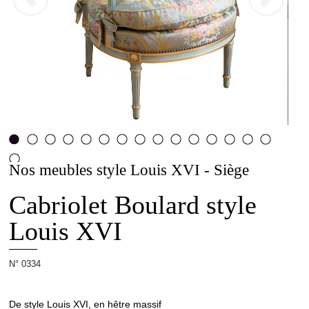
La
Maison
Allot
Projets
Nos meubles style Louis XVI - Siège
1
2
3
4
5
6
7
8
9
10
11
12
13
14
15
16
Cabriolet Boulard style
Louis XVI
Ébénisterie
d'Art
N° 0334
De style Louis XVI, en hêtre massif