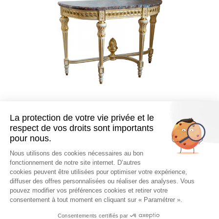
LOUDÉAC
PARIS
QATAR
USA
●
●
●