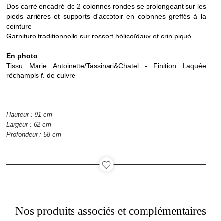
Dos carré encadré de 2 colonnes rondes se prolongeant sur les
pieds arrières et supports d'accotoir en colonnes greffés à la
Agencement
ceinture
Garniture traditionnelle sur ressort hélicoïdaux et crin piqué
En photo
Tissu Marie Antoinette/Tassinari&Chatel - Finition Laquée
réchampis f. de cuivre
Catalogue
Hauteur : 91 cm
Largeur : 62 cm
Contact
Profondeur : 58 cm
Recrutement
Nos produits associés et complémentaires