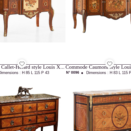
Commode Caumont style Lou
Commode Callet-Hérard style Louis XVI
Dimensions :
H 85
L 115
P 43
N° 0096
●
Dimensions :
H 83
L 115
P