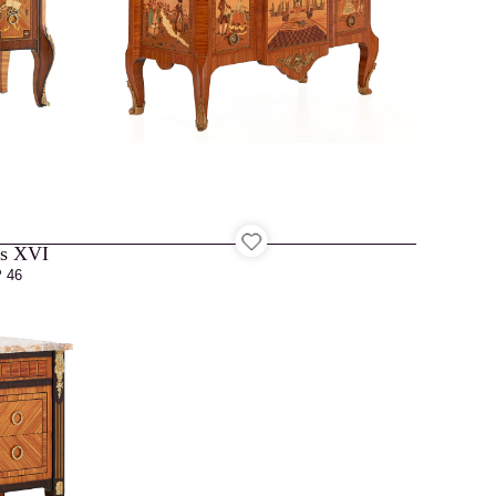
is XVI
 46