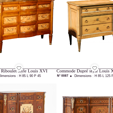
iboulet style Louis XVI
Commode Dupré style Louis 
Dimensions :
H 85
L 90
P 45
N° 0087
●
Dimensions :
H 85
L 125