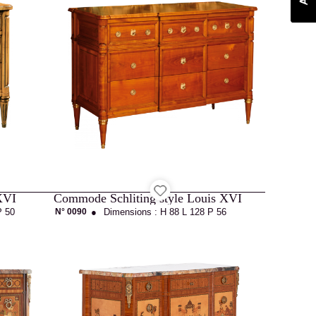
XVI
Commode Schliting style Louis XVI
P 50
N° 0090
●
Dimensions :
H 88
L 128
P 56