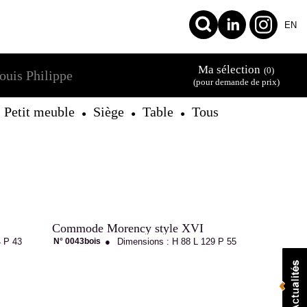
EN
Ma sélection
(0)
ouis Philippe
(pour demande de prix)
Petit meuble
Siège
Table
Tous
●
●
●
Commode Morency style XVI
4
P 43
N° 0043bois
●
Dimensions :
H 88
L 129
P 55