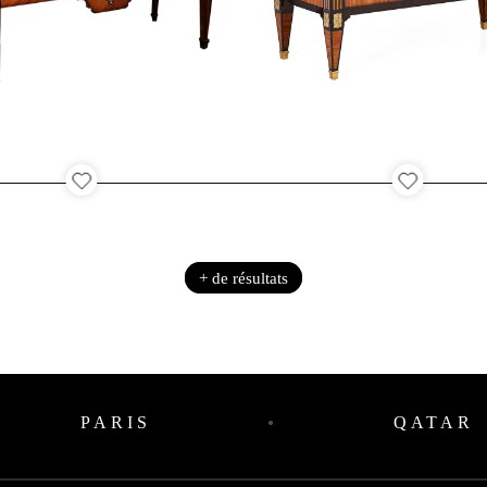
+ de résultats
PARIS
QATAR
●