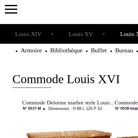
×
Louis XIV
Louis XV
Louis 
●
●
Armoire
Bibliothèque
Buffet
Bureau
●
●
●
●
Commode Louis XVI
La
Maison
Commode J
Commode Delorme marbre style Louis XVI
N° 0037-M
●
Dimensions :
H 89
L 125
P 52
N° 0038-loup
Allot