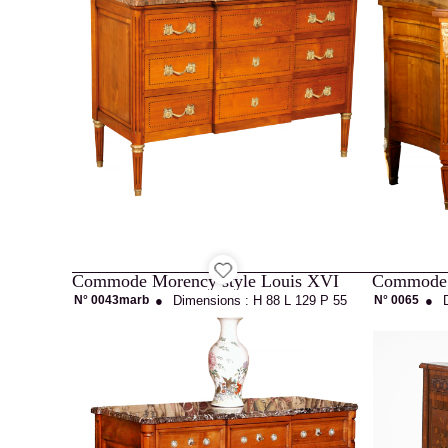
Projets
Ébénisterie
d'Art
Commode Morency style Louis XVI
Commode R
Agencement
N° 0043marb
●
Dimensions :
H 88
L 129
P 55
N° 0065
●
Catalogue