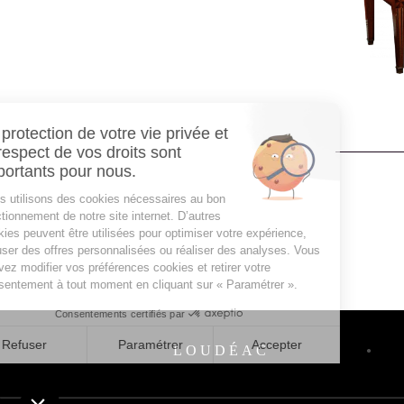
LOUDÉAC
●