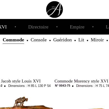
XVI
Directoire
Empire
L
●
●
●
Commode
Console
Guéridon
Lit
Miroir
●
●
●
●
●
●
acob style Louis XVI
Commode Morency style XVI
-2
●
Dimensions :
H 85
L 130
P 54
N° 0043-75
●
Dimensions :
H 75
L 7