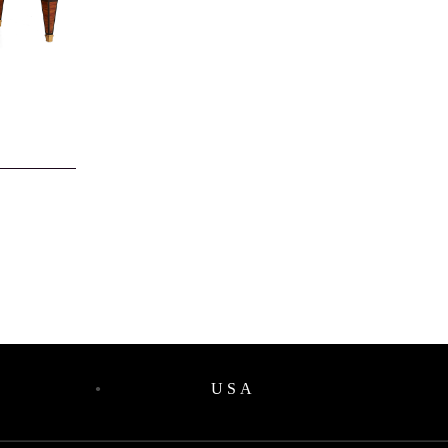
USA
●