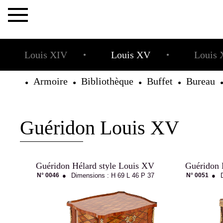
×
Louis XIV
Louis XV
Louis 
●
●
Armoire
Bibliothèque
Buffet
Bureau
●
●
●
●
Guéridon Louis XV
La
Maison
Guéridon Hélard style Louis XV
Guéridon 
N° 0046
●
Dimensions :
H 69
L 46
P 37
N° 0051
●
Allot