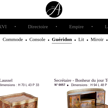
XVI
Directoire
Empire
L
●
●
●
Commode
Console
Guéridon
Lit
Miroir
●
●
●
●
●
●
Laussel
Secrétaire - Bonheur du jour 
Dimensions :
H 70
L 43
P 33
N° 0057
●
Dimensions :
H 94
L 48
P