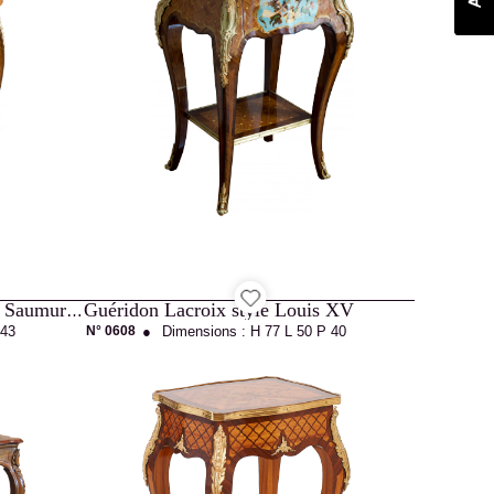
Guéridon Lacroix style Louis XV
Guéridon - Table rectangulaire Saumur style Louis XV
 43
N° 0608
●
Dimensions :
H 77
L 50
P 40