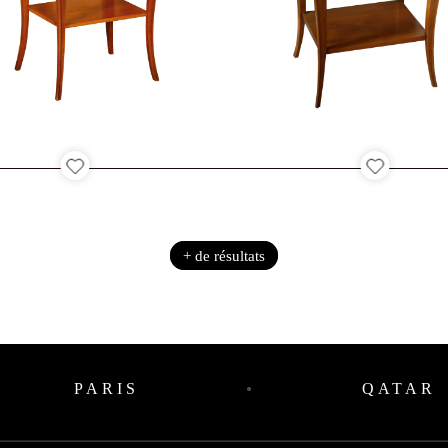
+ de résultats
PARIS
QATAR
●