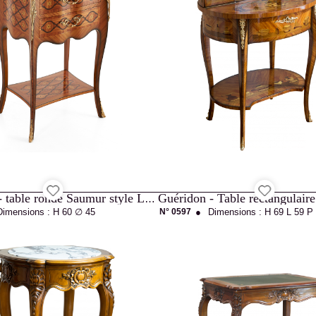
Guéridon - table ronde Saumur style Louis XV
Dimensions :
H 60
∅ 45
N° 0597
●
Dimensions :
H 69
L 59
P