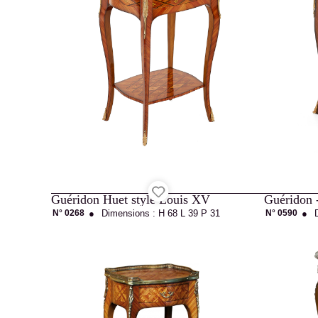
Projets
Ébénisterie
d'Art
Guéridon Huet style Louis XV
Agencement
N° 0268
●
Dimensions :
H 68
L 39
P 31
N° 0590
●
Catalogue