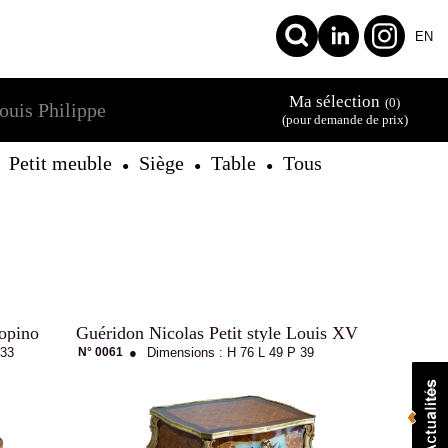
EN
Ma sélection
(0)
ouis Philippe
(pour demande de prix)
Petit meuble
Siège
Table
Tous
●
●
●
Topino
Guéridon Nicolas Petit style Louis XV
 33
N° 0061
●
Dimensions :
H 76
L 49
P 39