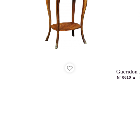
Contact
Recrutement
Gueridon 
N° 0610
●